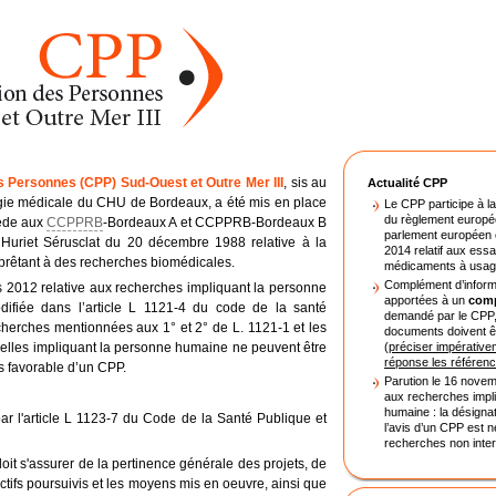
s Personnes (CPP) Sud-Ouest et Outre Mer III
, sis au
Actualité CPP
ie médicale du CHU de Bordeaux, a été mis en place
Le CPP participe à la
du règlement europé
cède aux
CCPPRB
-Bordeaux A et CCPPRB-Bordeaux B
parlement européen e
i Huriet Sérusclat du 20 décembre 1988 relative à la
2014 relatif aux essa
prêtant à des recherches biomédicales.
médicaments à usag
Complément d’informa
 2012 relative aux recherches impliquant la personne
apportées à un
comp
difiée dans l’article L 1121-4 du code de la santé
demandé par le CPP
herches mentionnées aux 1° et 2° de L. 1121-1 et les
documents doivent ê
elles impliquant la personne humaine ne peuvent être
(
préciser impérative
réponse les référen
s favorable d’un CPP.
Parution le 16 novem
aux recherches impl
humaine : la désignat
par l'article L 1123-7 du Code de la Santé Publique et
l’avis d’un CPP est 
recherches non inter
 doit s'assurer de la pertinence générale des projets, de
ectifs poursuivis et les moyens mis en oeuvre, ainsi que