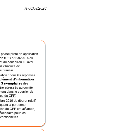
le 06/08/2026
 phase pilote en application
en (UE) n° 536/2014 du
t du conseil du 16 avril
is cliniques de
e humain.
tion : pour les réponses
lément d’information
,
3 exemplaires
des
tre adressés au comité
ment dans le courrier de
ces du CPP
)
bre 2016 du décret relatif
iquant la personne
ion du CPP est aléatoire,
nécessaire pour les
ventionnelles.