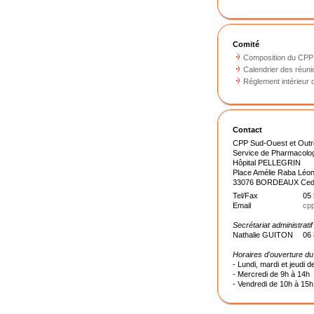
Comité
Composition du C
Calendrier des réun
Réglement intérieu
Contact
CPP Sud-Ouest et Outre
Service de Pharmacologi
Hôpital PELLEGRIN
Place Amélie Raba Léo
33076 BORDEAUX Ce
Tel/Fax
05 
Email
cp
Secrétariat administratif
Nathalie GUITON
06 
Horaires d'ouverture du
- Lundi, mardi et jeudi 
- Mercredi de 9h à 14h
- Vendredi de 10h à 15h