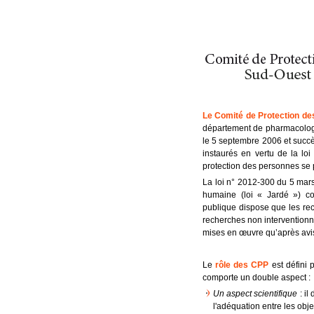
Le Comité de Protection de
département de pharmacolog
le 5 septembre 2006 et suc
instaurés en vertu de la lo
protection des personnes se 
La loi n° 2012-300 du 5 mars
humaine (loi « Jardé ») co
publique dispose que les rec
recherches non interventionn
mises en œuvre qu’après avi
Le
rôle des CPP
est défini 
comporte un double aspect :
Un aspect scientifique
: il
l'adéquation entre les obj