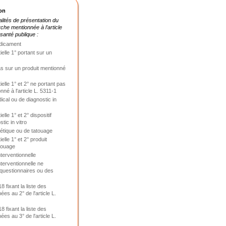
on
lités de présentation du
che mentionnée à l’article
santé publique :
édicament
ielle 1° portant sur un
pas sur un produit mentionné
ielle 1° et 2° ne portant pas
nné à l'article L. 5311-1
dical ou de diagnostic in
elle 1° et 2° dispositif
tic in vitro
métique ou de tatouage
elle 1° et 2° produit
touage
terventionnelle
terventionnelle ne
questionnaires ou des
8 fixant la liste des
es au 2° de l'article L.
8 fixant la liste des
es au 3° de l'article L.