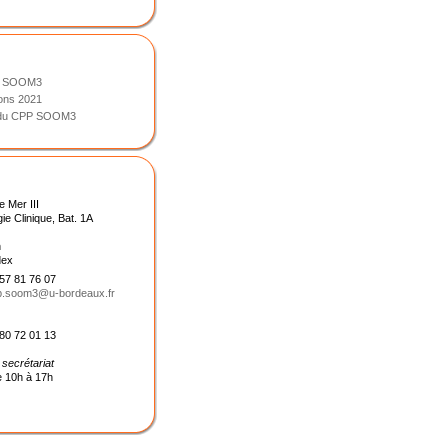
PP SOOM3
ions 2021
r du CPP SOOM3
 Mer III
e Clinique, Bat. 1A
n
dex
57 81 76 07
p.soom3@u-bordeaux.fr
80 72 01 13
 secrétariat
de 10h à 17h