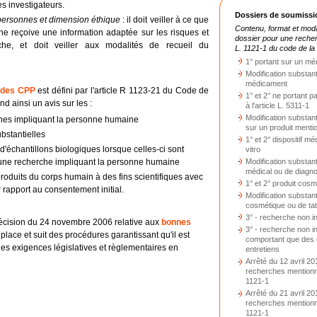
es investigateurs.
Dossiers de soumissi
 personnes et dimension éthique
: il doit veiller à ce que
Contenu, format et moda
che reçoive une information adaptée sur les risques et
dossier pour une recher
che, et doit veiller aux modalités de recueil du
L. 1121-1 du code de la 
1° portant sur un m
Modification substant
médicament
 des CPP
est défini par l'article R 1123-21 du Code de
1° et 2° ne portant 
d ainsi un avis sur les :
à l'article L. 5311-1
Modification substant
rches impliquant la personne humaine
sur un produit mentio
bstantielles
1° et 2° dispositif mé
d'échantillons biologiques lorsque celles-ci sont
vitro
’une recherche impliquant la personne humaine
Modification substanti
médical ou de diagnos
produits du corps humain à des fins scientifiques avec
1° et 2° produit cos
 rapport au consentement initial.
Modification substanti
cosmétique ou de ta
3° - recherche non in
cision du 24 novembre 2006 relative aux
bonnes
3° - recherche non in
place et suit des procédures garantissant qu'il est
comportant que des 
les exigences législatives et règlementaires en
entretiens
Arrêté du 12 avril 201
recherches mentionné
1121-1
Arrêté du 21 avril 201
recherches mentionné
1121-1